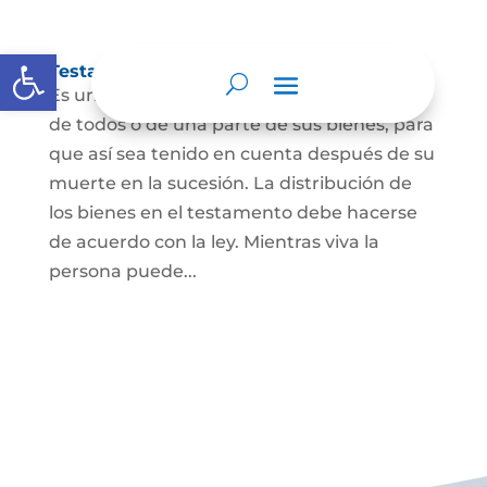
Abrir barra de herramientas
Testamento
Es un acto por el cual una persona dispone
de todos o de una parte de sus bienes, para
que así sea tenido en cuenta después de su
muerte en la sucesión. La distribución de
los bienes en el testamento debe hacerse
de acuerdo con la ley. Mientras viva la
persona puede...