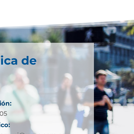
ica de
ión:
 05
ico: