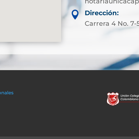
notariaunicaca
Dirección:

Carrera 4 No. 7-
onales