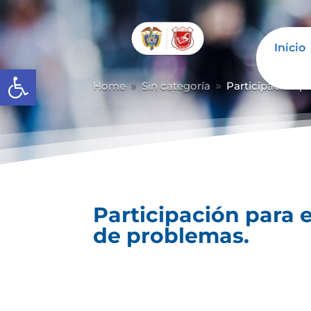
Inicio
Abrir barra de herramientas
Home
Sin categoría
Participación p
9
9
Participación para 
de problemas.