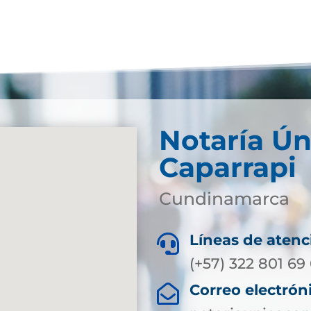
Notaría Ún
Caparrapi
Cundinamarca
Líneas de atenc

(+57) 322 801 69
Correo electrón
