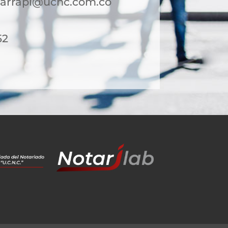
parrapi@ucnc.com.co
52