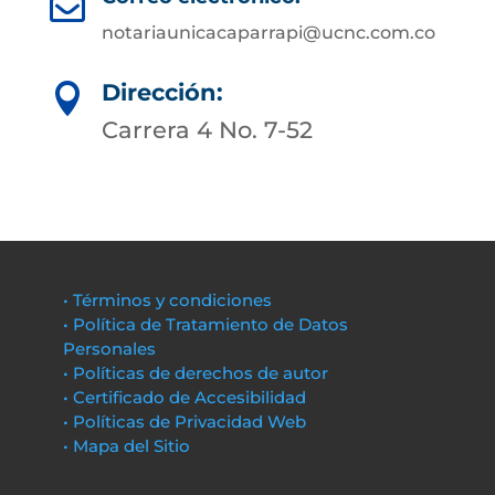

notariaunicacaparrapi@ucnc.com.co
Dirección:

Carrera 4 No. 7-52
• Términos y condiciones
• Política de Tratamiento de Datos
Personales
• Políticas de derechos de autor
• Certificado de Accesibilidad
• Políticas de Privacidad Web
• Mapa del Sitio